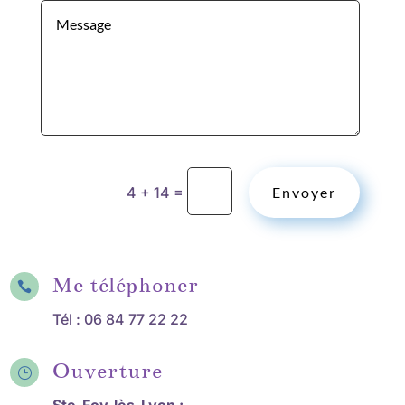
=
4 + 14
Envoyer
Me téléphoner

Tél :
06 84 77 22 22
Ouverture
}