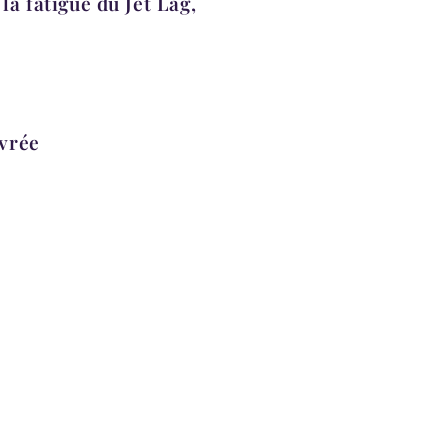
la fatigue du Jet Lag,
ivrée