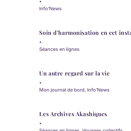
•
Info’News
Soin d’harmonisation en cet inst
•
Séances en lignes
Un autre regard sur la vie
•
Mon journal de bord
,
Info’News
Les Archives Akashiques
•
Séances en lignes
,
Voyages collectifs