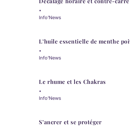
Décalage horaire et contre-carre 
•
Info’News
L’huile essentielle de menthe po
•
Info’News
Le rhume et les Chakras
•
Info’News
S’ancrer et se protéger